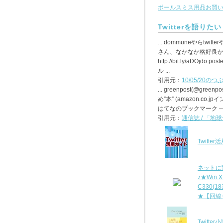
ポールスミス用品お買
Twitterを語りたい
... dommuneやらtwi
さん、なかなか格好良かった
http://bit.ly/aDOjd
ル ...
引用元：
10/05/20の
... greenpost(@greenp
め”本” (amazon.co.
はてなのブックマーク -----
引用元：
通信誌 / 「地
Twitte
ネットに繋
♪★Win.
C330(1
★【回線
Twitte