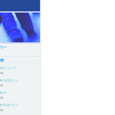
ゴリー
履歴
itterについて
.23
itterを語りたい
.22
tterが
.22
itterを語りたい
.21