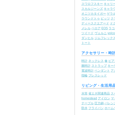
スワロフスキー
キャリ
スカルジーンズ
キャラ
オニツカタイガー
ゲラ
ラウンドトゥ
ビッツ
ク
ディースクエアード
ド
メレル
ベロア
EOS
ラコ
ツイード
ヴェルニ
volc
ダンヒル
ジムフレック
トート
アクセサリー・時
時計
ネックレス
傘
ピア
腕時計
ストラップ
キー
電波時計
ペンダント
ア
指輪
ブレスレッド
リビング・生活用
水筒
省エネ関連商品
ス
homestead
アイロン
マ
テーブル
圧力鍋
バレン
防水
フライパン
ホーム