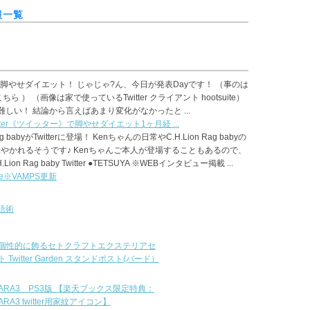
報一覧
ー）で脚やせダイエット！ じゃじゃ?ん、今日が発表Dayです！ （事のは
 ） （画像は家で使っているTwitter クライアント hootsuite）
しい！ 結論から言えばあまり変化がなかったと ...
tter《ツイッター》で脚やせダイエット1ヶ月経 ...
Rag babyがTwitterに登場！ Kenちゃんの日常やC.H.Lion Rag babyの
やかれるそうです♪ Kenちゃんご本人が登場することもあるので、
on Rag baby Twitter ●TETSUYA ※WEBインタビュー掲載 ...
le※VAMPS更新
英語術
個性的に飾るセトクラフトエクステリアセ
 Twitter Garden スタンドポスト(バード）
ARA3 PS3版 【楽天ブックス限定特典：
RA3 twitter用家紋アイコン】