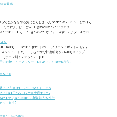
い物大図鑑
tterやらでなかなかやる気にならしまへん posted at 23:31:28 ますけん
ですよ。はーとWRT @masuken777 : ブログ
o posted at 23:03:11 え！RT @avekaz : なにぃ！深夜1時からUSTでポー
つぶやき
ost) - Twilog ----- twitter : greenpost --- グリーン・ポストのおすす
jpインスタントストア)----- しなやかな技術研究会のGoogleマップ -----
 [ テーマ別インデックス ] [PR ...
球号の危機ニュースレター」No.359（2010年5月号）
r活用ガイド
いで『twitter』でつぶやきましょう
XP Pro★1円パソコン!!!富士通★ FMV
833/512/40)★Yahoo!!BB新規加入条件付
セット販売】
r小説集 140字の物語