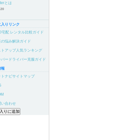
tterとは
.20
に入りリンク
VD宅配 レンタル比較ガイド
妊の悩み解決ガイド
ストアップ人気ランキング
ーパードライバー克服ガイド
情報
ットナビサイトマップ
S
OM
問い合わせ