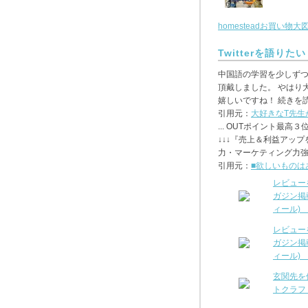
homesteadお買い物大
Twitterを語りたい
中国語の学習を少しずつ
頂戴しました。 やはり大
嬉しいですね！ 続きを読
引用元：
大好きなT先生
... OUTポイント最高
↓↓↓『売上＆利益アップ
力・マーケティング力強化の
引用元：
■欲しいものは
レビュー
ガジン掲載
ィール) カ
レビュー
ガジン掲載
ィール) カ
玄関先を
トクラフト