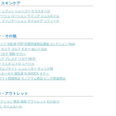
・スキンケア
ク
シフォン
シャンプー
ケラスターゼ
アージュ
ローション
ウイッグ
ジェルネイル
ト
ファンデーション
ネイルケア
ソフィーナ
ー・その他
ガイド
自転車
PSP
恋愛関連商品通販コレクション
ipod
ム
カメラ
ゴルフ
ギター
ぬいぐるみ
バカラ
電動
ヤマハ
ベア
プレステ
リモワ
Wi-Fi
ー
トミカ
レトロ
ニーハイ
サムソナイト
シュレッダー
チェック柄
スオーヤマ
源氏香
G-SHOCK
キティ
ワイト関連商品
モノグラム商品
ピンク関連商品
作・アウトレット
レクション
限定
福袋
アウトレット
わけあり
し
タイムセール