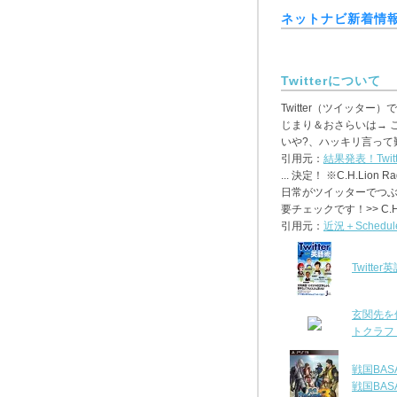
ネットナビ新着情
Twitterについて
Twitter（ツイッタ
じまり＆おさらいは→ こちら
いや?、ハッキリ言って難
引用元：
結果発表！Twi
... 決定！ ※C.H.Lion 
日常がツイッターでつぶ
要チェックです！>> C.H.Li
引用元：
近況＋Schedu
Twitter
玄関先を
トクラフト
戦国BAS
戦国BASA