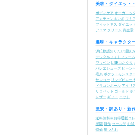
美容・ダイエット
ボディケア
オーガニッ
アカチャンホンポ
マキ
フィットネス
ダイエッ
アロマ
クリーム
資生堂
趣味・キャラクタ
源氏物語知りたい通販
デジタルフォトフレー
ワッペン
USBコネクタ
バレエシューズ
ビーン
毛糸
ポケットモンスタ
サンヨー
リングピロー
ドラゴンボール
アイリ
サロペット
ゴールド
ホ
レザー
ギフト
ニット
激安・訳あり・新
送料無料＠お得通販コ
半額
新作
セール品
お試
特価
箱つぶれ