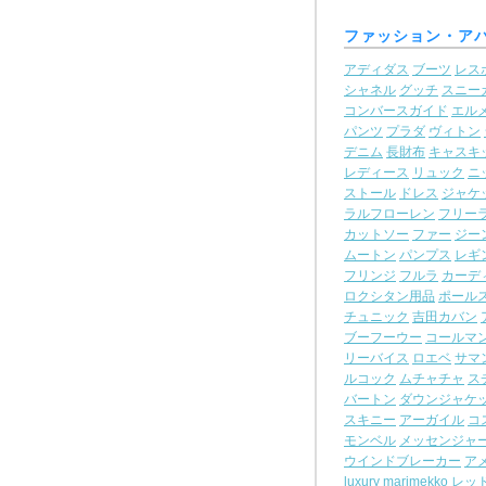
ファッション・ア
アディダス
ブーツ
レス
シャネル
グッチ
スニー
コンバースガイド
エル
パンツ
プラダ
ヴィトン
デニム
長財布
キャスキ
レディース
リュック
ニ
ストール
ドレス
ジャケ
ラルフローレン
フリー
カットソー
ファー
ジー
ムートン
パンプス
レギ
フリンジ
フルラ
カーデ
ロクシタン用品
ポール
チュニック
吉田カバン
ブーフーウー
コールマ
リーバイス
ロエベ
サマ
ルコック
ムチャチャ
ス
バートン
ダウンジャケ
スキニー
アーガイル
コ
モンベル
メッセンジャ
ウインドブレーカー
ア
luxury
marimekko
レッ