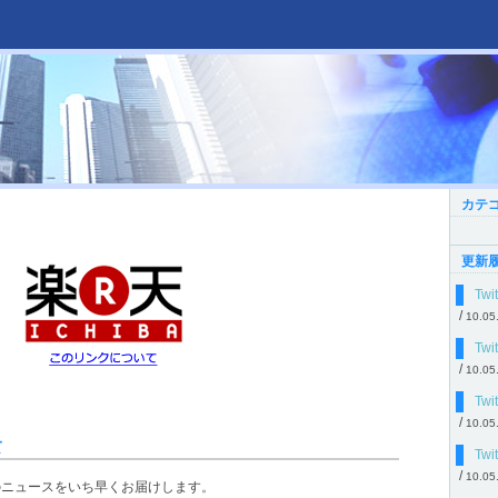
カテ
更新
Tw
/
10.05
Tw
/
10.05
Twi
/
10.05
て
Tw
/
10.05
のニュースをいち早くお届けします。