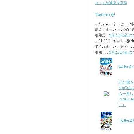
セール品通販大百科
Twitterが
... たぶん、きっと。でも
帰還しました！ お家に帰るととた
引用元：
5月21日(金)
... 21:22 from we
てくれました。まあクルーン劇
引用元：
5月21日(金)
twitt
DVD書
YouTub
ム一押し
☆NEC 
ン）
Twitter