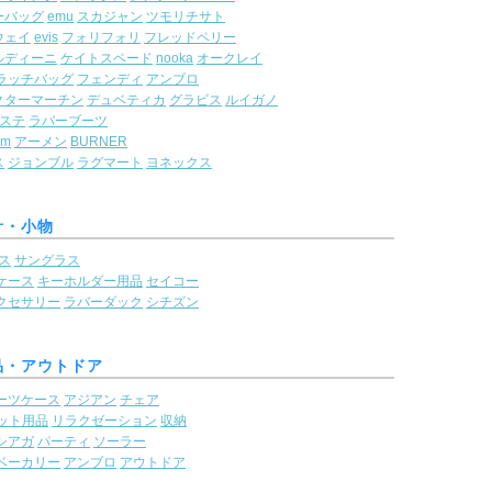
ーバッグ
emu
スカジャン
ツモリチサト
ウェイ
evis
フォリフォリ
フレッドペリー
ルディーニ
ケイトスペード
nooka
オークレイ
ラッチバッグ
フェンディ
アンブロ
クターマーチン
デュベティカ
グラビス
ルイガノ
ステ
ラバーブーツ
om
アーメン
BURNER
ス
ジョンブル
ラグマート
ヨネックス
計・小物
ス
サングラス
ケース
キーホルダー用品
セイコー
クセサリー
ラバーダック
シチズン
品・アウトドア
ーツケース
アジアン
チェア
ット用品
リラクゼーション
収納
シアガ
パーティ
ソーラー
ベーカリー
アンブロ
アウトドア