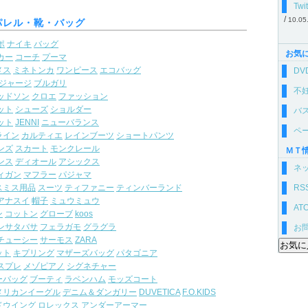
Twi
/
10.05
パレル・靴・バッグ
ポ
ナイキ
バッグ
お気
カー
コーチ
プーマ
メス
ミネトンカ
ワンピース
エコバッグ
D
ジャージ
ブルガリ
不
ッドソン
クロエ
ファッション
ット
シューズ
ショルダー
バ
ット
JENNI
ニューバランス
ペ
ライン
カルティエ
レインブーツ
ショートパンツ
ンズ
スカート
モンクレール
ＭＴ
ンス
ディオール
アシックス
ネ
ィガン
マフラー
パジャマ
スミス用品
スーツ
ティファニー
ティンバーランド
RS
アナスイ
帽子
ミュウミュウ
AT
ン
コットン
グローブ
koos
ンサタバサ
フェラガモ
グラグラ
お
チューシー
サーモス
ZARA
ット
キプリング
マザーズバッグ
パタゴニア
スプレ
メゾピアノ
シグネチャー
ーバッグ
ブーティ
ラベンハム
モッズコート
メリカンイーグル
デニム＆ダンガリー
DUVETICA
F.O.KIDS
ドウイング
ロレックス
アンダーアーマー