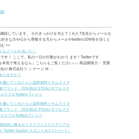
図鑑
継続しています。 そのきっかけを与えてくれたT先生からメールを
好きな方や心から尊敬する方からメールやtwitterのDM等を頂くと
む >>
からメールを頂いた！
３位です！ ここで、私の一日の行動がわかり ます！Twitterです
を本気で考えるなら』こちらもご覧ください↓↓↓ 商品開発力・ 営業
 株式会社リ ン ケージ Ｍ ...
ありますか？
を書いてくれたら☆送料無料☆サムライマ
ブランド DOUBLE STEAL(ダブルステ
ラフルTwitters Tシャツ
を書いてくれたら☆送料無料☆サムライマ
ブランド DOUBLE STEAL(ダブルステ
ラフルTwitters Tシャツ
個性的に飾るセトクラフトエクステリアセ
 Twitter Garden スタンドポスト(バード）