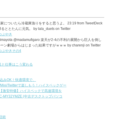
家についたら冷蔵庫漁りをすると思うよ。 23:19 from TweetDeck
んに元気。 by lala_duets on Twitter
のつぶやき
b . @ebimayota @madamufigaro 楽天が2-4の不利の展開から巨人を倒し
場からはじまった結果ですがｗｗｗ by charenji on Twitter
のつぶやきその4
er会社と仕事はこう変わる
き込みOK！快適環境で、
e/Mixi/Twitterで楽しもう！ハイスペックゲー
【激安特価】ハイスペックで高速環境を
PC-MY32YMZE (中古デスクトップパソコ
英語術